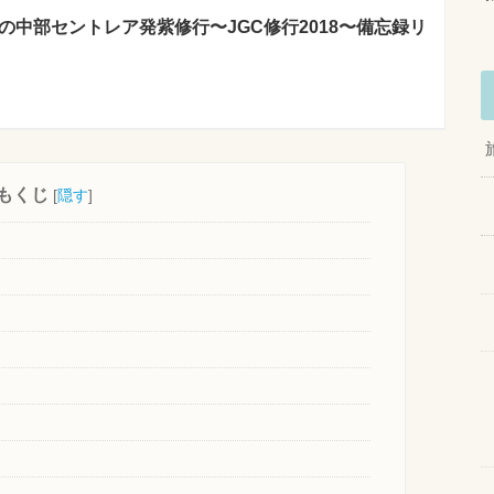
の中部セントレア発紫修行〜JGC修行2018〜備忘録リ
もくじ
[
隠す
]