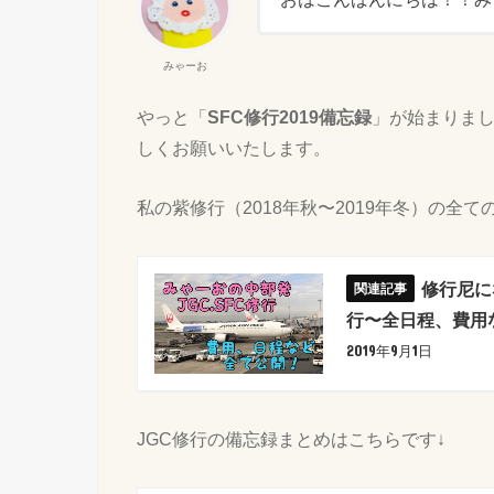
みゃーお
やっと「
SFC修行2019備忘録
」が始まりま
しくお願いいたします。
私の紫修行（2018年秋〜2019年冬）の全
修行尼に
行〜全日程、費用
2019年9月1日
JGC修行の備忘録まとめはこちらです↓