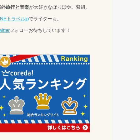
海外旅行と音楽
が大好きなぽっぽや。紫組。
INEトラベルjp
でライターも。
witter
フォローお待ちしています！