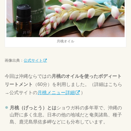
月桃オイル
画像出典：
公式サイト
今回は沖縄ならではの
月桃のオイルを使ったボディート
リートメント
（60分）を利用しました。（詳細はこちら
→公式サイトの
月桃メニュー詳細
）
月桃（げっとう）とは
ショウガ科の多年草で、沖縄の
山野に多く生息。日本の他の地域だと奄美諸島、種子
島、鹿児島県佐多岬などにも分布しています。