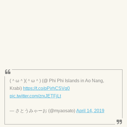
(＾ω＾)(＾ω＾) (@ Phi Phi Islands in Ao Nang,
Krabi)
https://t.co/pPirhCSVq0
pic.twitter.com/zrxJETFjLt
— さとうみゃーお (@myaosato)
April 14, 2019