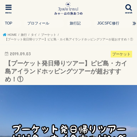
menu
search
TOP
プロフィール
旅行記
JGCSFC修行
HOME
旅行
タイ
プーケット
【プーケット発日帰りツアー】ピピ島・カイ島アイランドホッピングツアーが超おすすめ！①
2019.09.03
プーケット
【プーケット発日帰りツアー】ピピ島・カイ
島アイランドホッピングツアーが超おすす
め！①