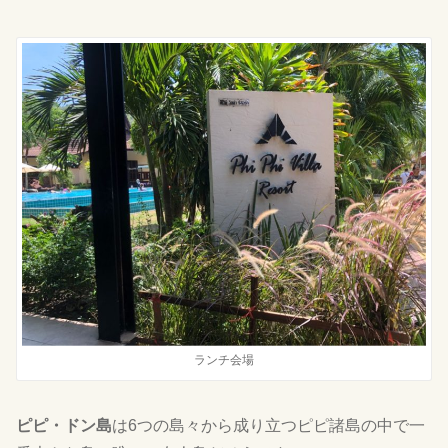
ランチ会場
ピピ・ドン島
は6つの島々から成り立つピピ諸島の中で一