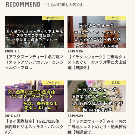
RECOMMEND
こちらの記事も人気です。
マリオット
ゲーム
2020.7.8
2019.9.26
【アフタヌーンティー】名古屋マ
【ドラクエウォーク】ご当地クエ
リオットアソシアホテル・コンシ
ストめぐり・カメラ片手に犬山城
ェルジュフロ…
編【無課金】
プーケット
名古屋
2019.4.27
2019.9.24
【タイ国際航空】TG217/226便
【ドラクエウォーク】みゃーおの
国内線ビジネスクラス～バンコク
ご当地クエストめぐり・熱田神宮
⇄プ…
編【無課金で…