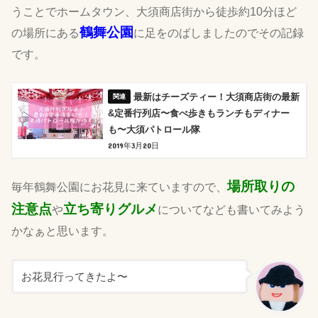
うことでホームタウン、大須商店街から徒歩約10分ほど
鶴舞公園
の場所にある
に足をのばしましたのでその記録
です。
最新はチーズティー！大須商店街の最新
&定番行列店〜食べ歩きもランチもディナー
も〜大須パトロール隊
2019年3月20日
場所取りの
毎年鶴舞公園にお花見に来ていますので、
注意点
立ち寄りグルメ
や
についてなども書いてみよう
かなぁと思います。
お花見行ってきたよ〜