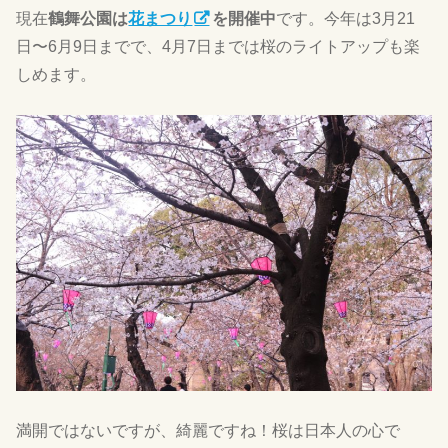
現在
鶴舞公園は
花まつり
を開催中
です。今年は3月21
日〜6月9日までで、4月7日までは桜のライトアップも楽
しめます。
満開ではないですが、綺麗ですね！桜は日本人の心で