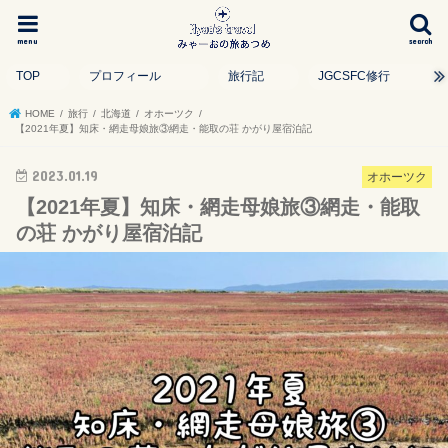
menu
search
TOP
プロフィール
旅行記
JGCSFC修行
HOME
旅行
北海道
オホーツク
【2021年夏】知床・網走母娘旅③網走・能取の荘 かがり屋宿泊記
2023.01.19
オホーツク
【2021年夏】知床・網走母娘旅③網走・能取
の荘 かがり屋宿泊記