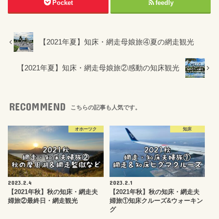
Pocket
feedly
【2021年夏】知床・網走母娘旅④夏の網走観光
【2021年夏】知床・網走母娘旅②感動の知床観光
RECOMMEND
こちらの記事も人気です。
オホーツク
知床
2023.2.4
2023.2.1
【2021年秋】秋の知床・網走夫
【2021年秋】秋の知床・網走夫
婦旅②最終日・網走観光
婦旅①知床クルーズ&ウォーキン
グ