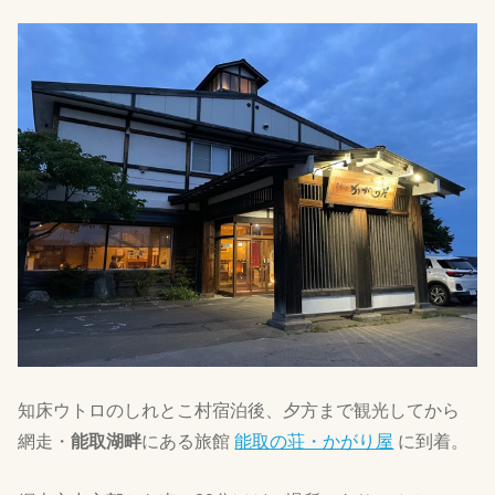
知床ウトロのしれとこ村宿泊後、夕方まで観光してから
網走・
能取湖畔
にある旅館
能取の荘・かがり屋
に到着。