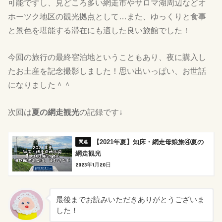
可能ですし、見どころ多い網走市やサロマ湖周辺などオ
ホーツク地区の観光拠点として…また、ゆっくりと食事
と景色を堪能する滞在にも適した良い旅館でした！
今回の旅行の最終宿泊地ということもあり、夜に購入し
たお土産を記念撮影しました！思い出いっぱい、お世話
になりました＾＾
次回は
夏の網走観光
の記録です↓
【2021年夏】知床・網走母娘旅④夏の
網走観光
2023年1月20日
最後までお読みいただきありがとうございま
した！