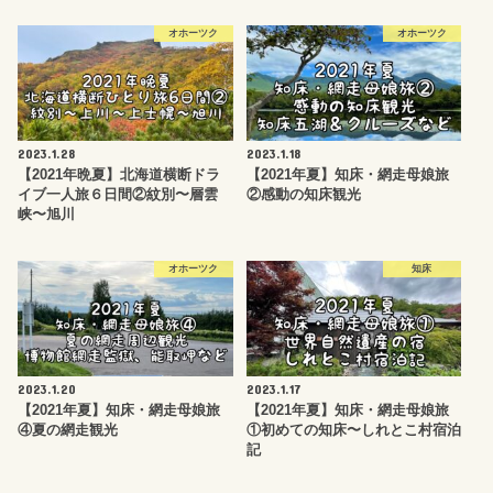
オホーツク
オホーツク
2023.1.28
2023.1.18
【2021年晩夏】北海道横断ドラ
【2021年夏】知床・網走母娘旅
イブ一人旅６日間②紋別〜層雲
②感動の知床観光
峡〜旭川
オホーツク
知床
2023.1.20
2023.1.17
【2021年夏】知床・網走母娘旅
【2021年夏】知床・網走母娘旅
④夏の網走観光
①初めての知床〜しれとこ村宿泊
記