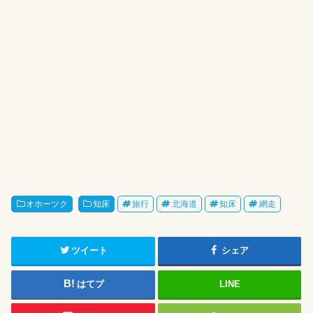
オホーツク
知床
旅行
北海道
知床
網走
ツイート
シェア
はてブ
LINE