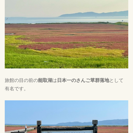
旅館の目の前の
能取湖
は
日本一のさんご草群落地
として
有名です。