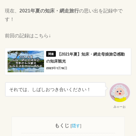
現在、
2021年夏の知床・網走旅行
の思い出を記録中で
す！
前回の記録はこちら↓
【2021年夏】知床・網走母娘旅②感動
の知床観光
2023年1月18日
それでは、しばしおつき合いください！
みゃーお
もくじ
[
隠す
]