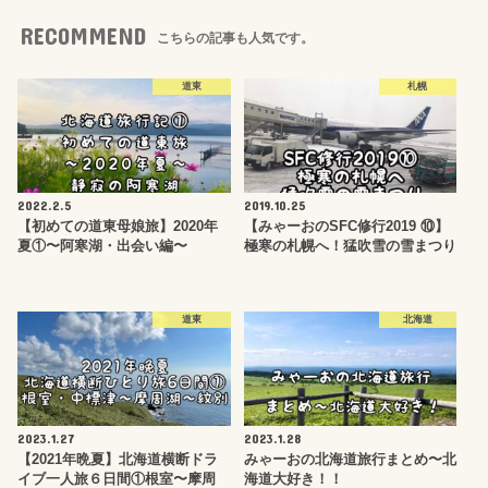
RECOMMEND
こちらの記事も人気です。
道東
札幌
2022.2.5
2019.10.25
【初めての道東母娘旅】2020年
【みゃーおのSFC修行2019 ⑩】
夏①〜阿寒湖・出会い編〜
極寒の札幌へ！猛吹雪の雪まつり
道東
北海道
2023.1.27
2023.1.28
【2021年晩夏】北海道横断ドラ
みゃーおの北海道旅行まとめ〜北
イブ一人旅６日間①根室〜摩周
海道大好き！！