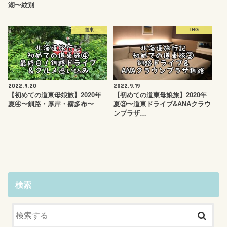
湖〜紋別
道東
IHG
2022.9.20
2022.9.19
【初めての道東母娘旅】2020年
【初めての道東母娘旅】2020年
夏④〜釧路・厚岸・霧多布〜
夏③〜道東ドライブ&ANAクラウ
ンプラザ…
検索