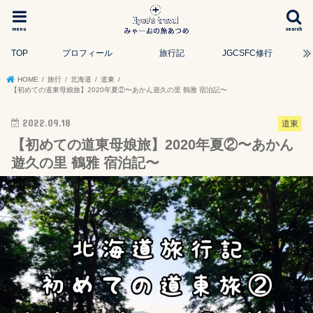
menu
search
TOP
プロフィール
旅行記
JGCSFC修行
HOME
旅行
北海道
道東
【初めての道東母娘旅】2020年夏②〜あかん遊久の里 鶴雅 宿泊記〜
2022.09.18
道東
【初めての道東母娘旅】2020年夏②〜あかん
遊久の里 鶴雅 宿泊記〜