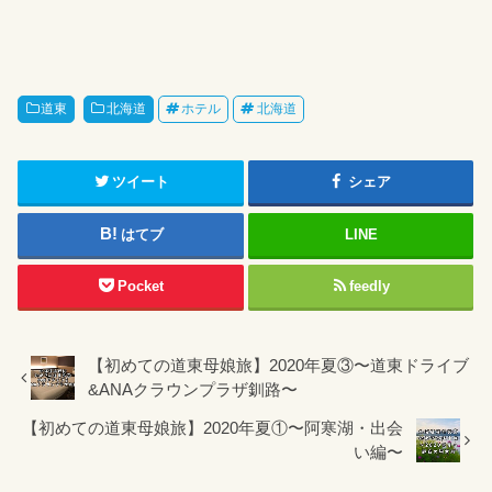
道東
北海道
ホテル
北海道
ツイート
シェア
はてブ
LINE
Pocket
feedly
【初めての道東母娘旅】2020年夏③〜道東ドライブ
&ANAクラウンプラザ釧路〜
【初めての道東母娘旅】2020年夏①〜阿寒湖・出会
い編〜