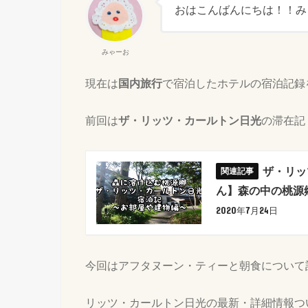
おはこんばんにちは！！み
みゃーお
現在は
国内旅行
で宿泊したホテルの宿泊記録
前回は
ザ・リッツ・カールトン日光
の滞在記
ザ・リッ
ん】森の中の桃源
2020年7月24日
今回はアフタヌーン・ティーと朝食について
リッツ・カールトン日光の最新・詳細情報つ