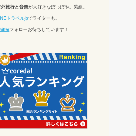
海外旅行と音楽
が大好きなぽっぽや。紫組。
INEトラベルjp
でライターも。
witter
フォローお待ちしています！