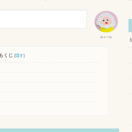
みゃーお
もくじ
[
隠す
]